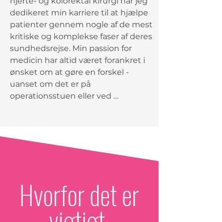
hjerte- og kolorektal kirurgi har jeg 
hjerte og ekspertise - hun forener 
dedikeret min karriere til at hjælpe 
videnskab, medfølelse og formål 
patienter gennem nogle af de mest 
for at støtte holistisk sundhed for 
kritiske og komplekse faser af deres 
alle.
sundhedsrejse. Min passion for 
medicin har altid været forankret i 
ønsket om at gøre en forskel - 
uanset om det er på 
operationsstuen eller ved 
sygesengen. Nu, efter årtier med 
kirurgisk praksis, kanaliserer jeg den 
samme passion ind i forebyggende 
pleje og velvære. Jeg har med egne 
øjne set, hvordan kroniske 
sygdomme ofte begynder, mange 
år før symptomerne opstår, og jeg er 
Hvorfor det er
fast besluttet på at hjælpe folk med 
at træffe informerede, bæredygtige 
vigtigt.
livsstilsvalg, der kan forebygge 