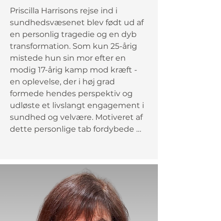
Priscilla Harrisons rejse ind i 
sundhedsvæsenet blev født ud af 
en personlig tragedie og en dyb 
transformation. Som kun 25-årig 
mistede hun sin mor efter en 
modig 17-årig kamp mod kræft - 
en oplevelse, der i høj grad 
formede hendes perspektiv og 
udløste et livslangt engagement i 
sundhed og velvære. Motiveret af 
dette personlige tab fordybede 
Priscilla sig i at lære om 
forebyggelse, velvære og 
videnskaben bag varig sundhed. 
Hun valgte en uddannelse i 
tandhygiejne i erkendelse af den 
kritiske forbindelse mellem oral 
sundhed og generel trivsel. Med 