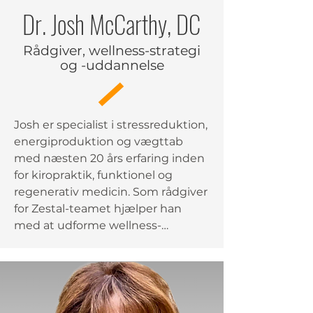
Dr. Josh McCarthy, DC
Rådgiver, wellness-strategi
og -uddannelse
Josh er specialist i stressreduktion, 
energiproduktion og vægttab 
med næsten 20 års erfaring inden 
for kiropraktik, funktionel og 
regenerativ medicin. Som rådgiver 
for Zestal-teamet hjælper han 
med at udforme wellness-
strategier og produktbudskaber, 
der giver reelle, bæredygtige 
resultater. Han brænder for at 
hjælpe folk med at genvinde 
deres energi, klarhed og selvtillid - 