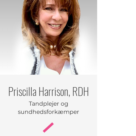
på naturlig vis. Når han ikke 
tænker på stofskifte og 
mitokondrier, kan du finde ham 
på vandreture i Colorados bjerge 
med sin niårige golden retriever 
Bell.
Priscilla Harrison, RDH
Tandplejer og
sundhedsforkæmper