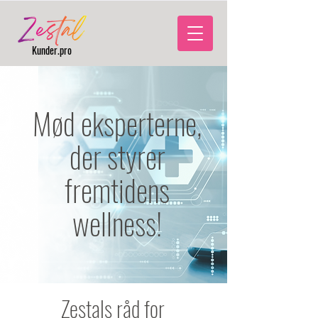
‎
Kunder.pro
Mød eksperterne,
der styrer
fremtidens
wellness!
Zestals råd for