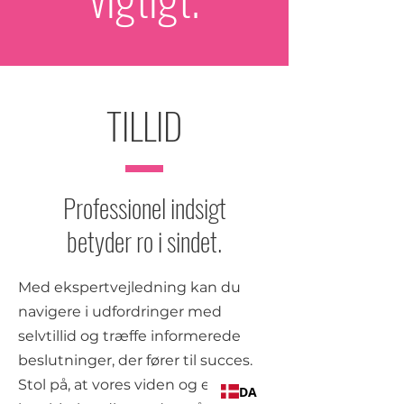
sygdom, før den opstår. Mit mål er at 
give folk mulighed for at leve et 
sundere og mere levende liv 
gennem uddannelse, tidlig 
indgriben og en proaktiv tilgang til 
TILLID
sundhed.
Professionel indsigt
betyder ro i sindet.
Med ekspertvejledning kan du
navigere i udfordringer med
selvtillid og træffe informerede
beslutninger, der fører til succes.
Stol på, at vores viden og erfaring
DA